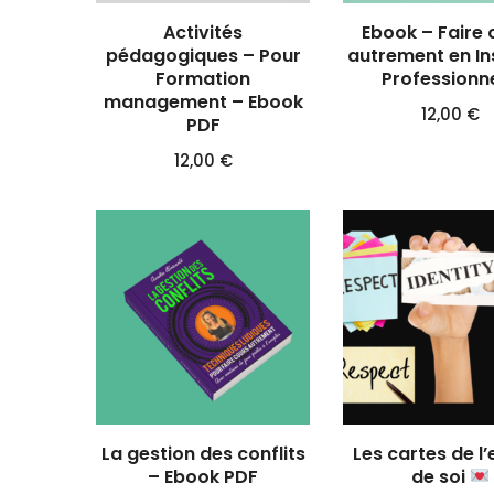
Activités
Ebook – Faire 
pédagogiques – Pour
autrement en In
Formation
Professionne
management – Ebook
12,00
€
PDF
12,00
€
La gestion des conflits
Les cartes de l
– Ebook PDF
de soi