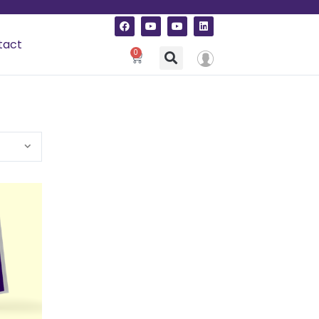
tact
0