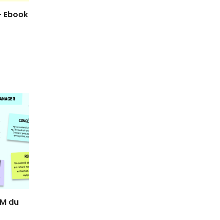
– Ebook
DM du