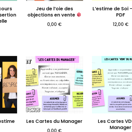
cours
Jeu de l’oie des
L’estime de Soi 
sertion
objections en vente
PDF
lle
0,00
€
12,00
€
’estime
Les Cartes du Manager
Les Cartes V
Manager
0,00
€