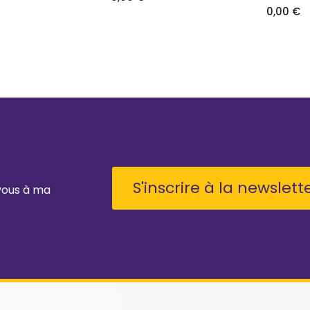
0,00
€
S'inscrire à la newslett
-vous à ma