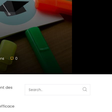
ons
0
ent des
fficace