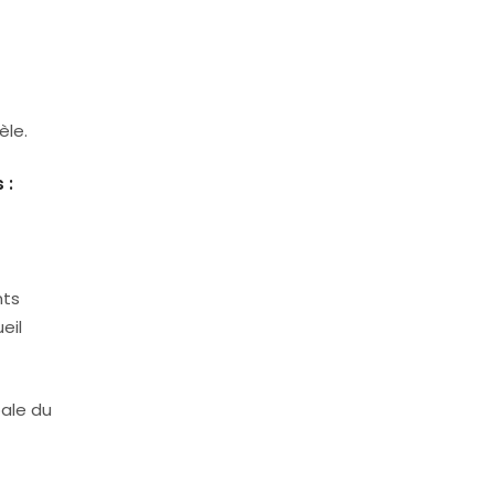
èle.
 :
nts
eil
bale du