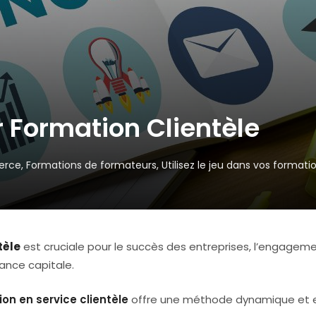
 Formation Clientèle
rce
,
Formations de formateurs
,
Utilisez le jeu dans vos formati
tèle
est cruciale pour le succès des entreprises, l’engagem
ance capitale.
on en service clientèle
offre une méthode dynamique et e