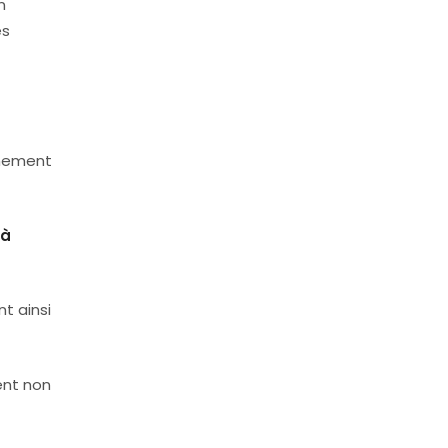
n
es
mement
 à
t ainsi
ent non