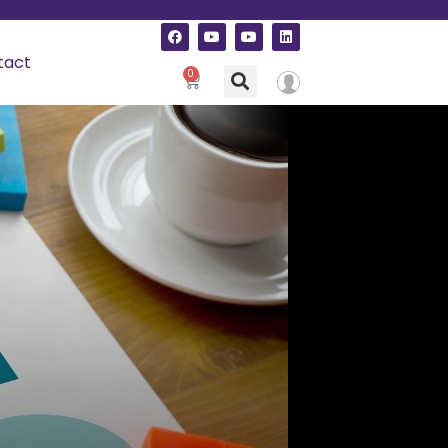
tact
0