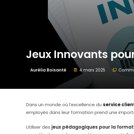
Jeux Innovants pour
Aurélia Boisanté
4 mars 2025
Comme
Dans un monde où l’excellence du
service clien
employés dans leur formation prend une import
Utiliser des
jeux pédagogiques pour la formati