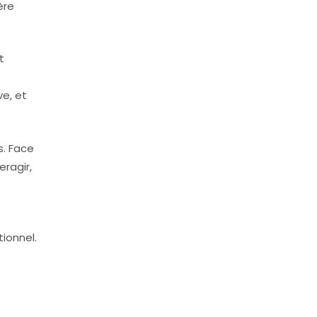
ère
t
e, et
. Face
eragir,
tionnel.