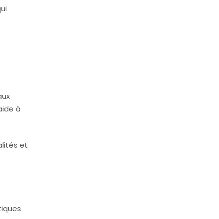
ui
aux
aide à
lités et
tiques