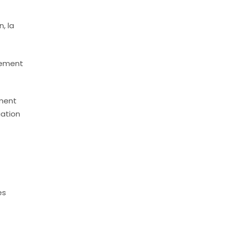
, la
ulement
ement
uation
es