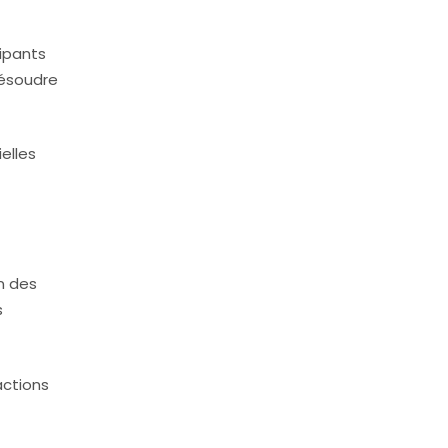
cipants
résoudre
elles
n des
s
actions