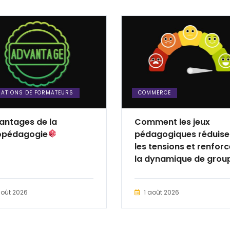
ATIONS DE FORMATEURS
COMMERCE
antages de la
Comment les jeux
opédagogie
pédagogiques réduise
les tensions et renfor
la dynamique de grou
en formation d’adultes
août 2026
1 août 2026