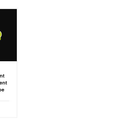
nt
cent
pe
 ?