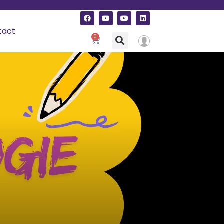
tact
0