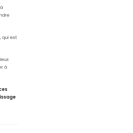
 à
endre
, qui est
ieux
er à
ces
tissage