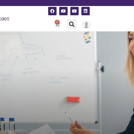
tact
0